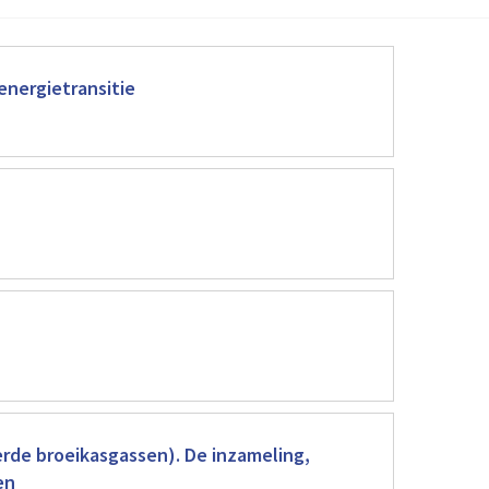
 energietransitie
rde broeikasgassen). De inzameling,
en