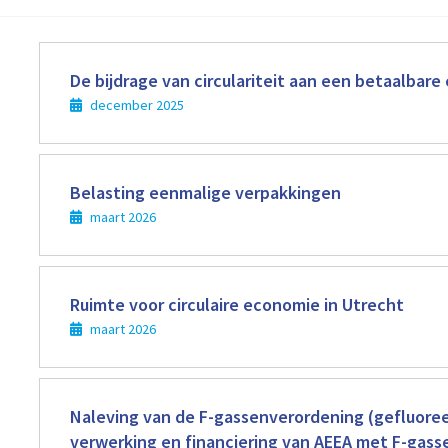
Lees
meer
De bijdrage van circulariteit aan een betaalbare
december 2025
Lees
meer
Belasting eenmalige verpakkingen
maart 2026
Lees
meer
Ruimte voor circulaire economie in Utrecht
maart 2026
Lees
meer
Naleving van de F-gassenverordening (gefluoree
verwerking en financiering van AEEA met F-gass