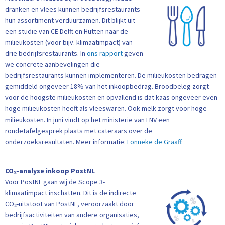
dranken en vlees kunnen bedrijfsrestaurants
hun assortiment verduurzamen. Dit blijkt uit
een studie van CE Delft en Hutten naar de
milieukosten (voor bijv. klimaatimpact) van
drie bedrijfsrestaurants. In
ons rapport
geven
we concrete aanbevelingen die
bedrijfsrestaurants kunnen implementeren. De milieukosten bedragen
gemiddeld ongeveer 18% van het inkoopbedrag. Broodbeleg zorgt
voor de hoogste milieukosten en opvallend is dat kaas ongeveer even
hoge milieukosten heeft als vleeswaren. Ook melk zorgt voor hoge
milieukosten. In juni vindt op het ministerie van LNV een
rondetafelgesprek plaats met cateraars over de
onderzoeksresultaten. Meer informatie:
Lonneke de Graaff.
CO₂-analyse inkoop PostNL
Voor PostNL gaan wij de Scope 3-
klimaatimpact inschatten. Dit is de indirecte
CO₂-uitstoot van PostNL, veroorzaakt door
bedrijfsactiviteiten van andere organisaties,