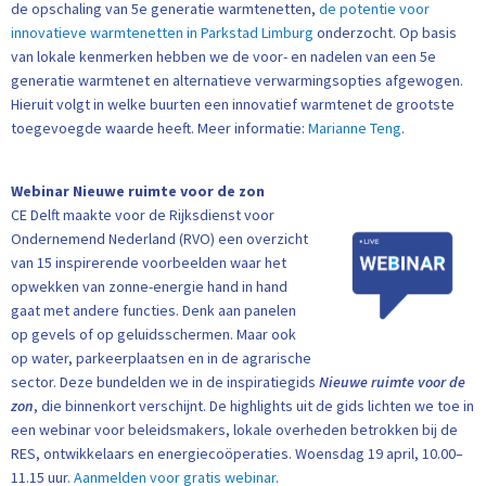
de opschaling van 5e generatie warmtenetten,
de potentie voor
innovatieve warmtenetten in Parkstad Limburg
onderzocht. Op basis
van lokale kenmerken hebben we de voor- en nadelen van een 5e
generatie warmtenet en alternatieve verwarmingsopties afgewogen.
Hieruit volgt in welke buurten een innovatief warmtenet de grootste
toegevoegde waarde heeft. Meer informatie:
Marianne Teng
.
Webinar Nieuwe ruimte voor de zon
CE Delft maakte voor de Rijksdienst voor
Ondernemend Nederland (RVO) een overzicht
van 15 inspirerende voorbeelden waar het
opwekken van zonne-energie hand in hand
gaat met andere functies. Denk aan panelen
op gevels of op geluidsschermen. Maar ook
op water, parkeerplaatsen en in de agrarische
sector. Deze bundelden we in de inspiratiegids
Nieuwe ruimte voor de
zon
, die binnenkort verschijnt. De highlights uit de gids lichten we toe in
een webinar voor beleidsmakers, lokale overheden betrokken bij de
RES, ontwikkelaars en energiecoöperaties. Woensdag 19 april, 10.00–
11.15 uur.
Aanmelden voor gratis webinar
.