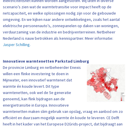
elektriciteitsnet kunnen worden aangesloten. Wij laten in diverse
scenario’s zien wat de
warmtetransitie voor impact heeft op de
netcapaciteit, en welke
oplossingen nodig zijn voor de gebouwde
omgeving. En we kijken naar and
ere ontwikkelingen, zoals
het aantal
elektrische personenauto’s,
zonnepanelen op daken van woningen,
verduurzaming van de industrie en bedrijventerreinen. Netbeheer
Nederland is nauw betrokken als kennispartner.
Meer informatie:
Jasper Schilling.
Innovatieve warmtenetten Parkstad Limburg
De provincie Limburg en netbeheerder Enexis
willen een flinke investering te doen in
Mijnwater, een innovatief warmtenet dat
warmte én koude levert. Dit type
warmtenetten, ook wel de 5e generatie
genoemd, kan flink bijdragen aan de
energietransitie in Europa. Innovatieve
warmtenetten maken slim gebruik van opslag, vraag en aanbod om zo
efficiënt en duurzaam mogelijk warmte én koude te leveren. CE Delft
heeft in het kader van het Europese D2Grids-project, dat bijdraagt aan