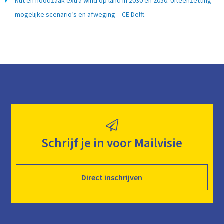
Nut en noodzaak extra wind op land in 2030 en 2050. Uiteenzetting
mogelijke scenario’s en afweging – CE Delft
Schrijf je in voor Mailvisie
Direct inschrijven