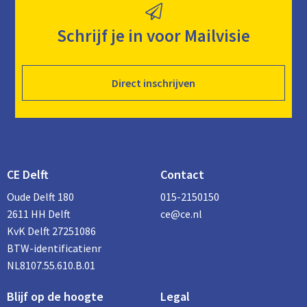
Schrijf je in voor Mailvisie
Direct inschrijven
CE Delft
Contact
Oude Delft 180
015-2150150
2611 HH Delft
ce@ce.nl
KvK Delft 27251086
BTW-identificatienr
NL8107.55.610.B.01
Blijf op de hoogte
Legal