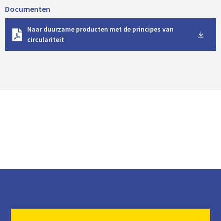
Documenten
D
Naar duurzame producten met de principes van
o
circulariteit
w
n
l
o
a
d