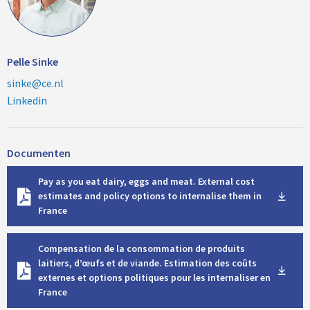
Pelle Sinke
sinke@ce.nl
Linkedin
Documenten
D
Pay as you eat dairy, eggs and meat. External cost
o
estimates and policy options to internalise them in
w
France
n
l
D
o
Compensation de la consommation de produits
o
a
laitiers, d’œufs et de viande. Estimation des coûts
w
d
externes et options politiques pour les internaliser en
n
France
l