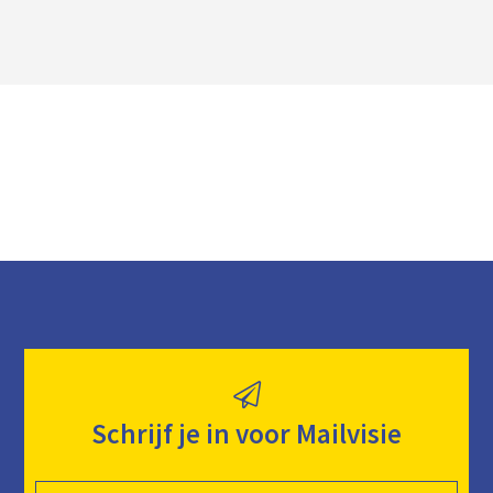
o
a
d
Schrijf je in voor Mailvisie