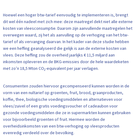
Hoewel een hoger btw-tarief eenvoudig te implementeren is, brengt
dit wel één nadeel met zich mee: deze maatregel dekt niet alle externe
kosten van vleesconsumptie. Daarom zijn aanvullende maatregelen het
overwegen waard, zij het als aanvulling op de verhoging van het btw-
tarief of als vervanging daarvan. In het kader van deze studie hebben
we een heffing geanalyseerd die gelijk is aan de externe kosten van
vlees. Deze heffing zou de overheid jaarlijks € 11,5 miljard aan
inkomsten opleveren en de BKG-emissies door de hele waardeketen
met zo’n 18,5 Mton CO
-equivalent per jaar verlagen.
2
Consumenten zouden hiervoor gecompenseerd kunnen worden in de
vorm van een nultarief op groenten, fruit, brood, graanproducten,
koffie, thee, biologische voedingsmiddelen en alternatieven voor
vlees/zuivel of een gratis voedingsvoucher of cadeaubon voor
gezonde voedingsmiddelen die ze in supermarkten kunnen gebruiken
voor bijvoorbeeld groenten of fruit. Hiermee worden de
overheidsinkomsten van een btw-verhoging op vleesproducten
evenredig verdeeld over de bevolking.