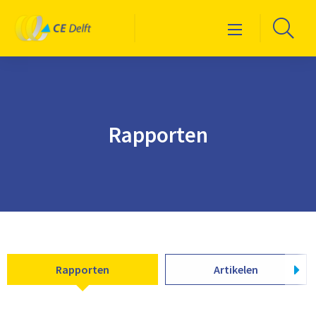
Logo
Ga
Menu
CE
naa
Delft
de
zoe
Rapporten
Rapporten
Artikelen