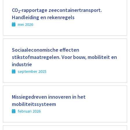
Lees
meer
CO
-rapportage zeecontainertransport.
2
Handleiding en rekenregels
mei 2026
Lees
meer
Sociaaleconomische effecten
stikstofmaatregelen. Voor bouw, mobiliteit en
industrie
september 2025
Lees
meer
Missiegedreven innoveren in het
mobiliteitssysteem
februari 2026
Lees