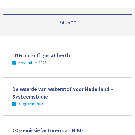
Filter
Lees
meer
LNG boil-off gas at berth
November 2025
Lees
meer
De waarde van waterstof voor Nederland –
Systeemstudie
augustus 2025
Lees
meer
CO
-emissiefactoren van NIKI-
2