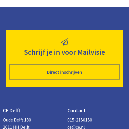
Schrijf je in voor Mailvisie
Direct inschrijven
CE Delft
Contact
Oude Delft 180
015-2150150
2611 HH Delft
ce@ce.nl